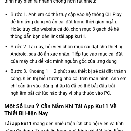
trình này diễn ra nhanh chóng hơn rất nhiều:
Bước 1. Anh em có thể truy cập vào hệ thống CH Play
để tìm ứng dụng và ấn cài đặt trong thời gian ngắn.
Hoặc truy cập website cá độ, chọn mục 3 gach để hệ
thống dẫn bạn đến link
tải app ku11
.
Bước 2. Tại đây, hội viên chọn mục cài đặt cho thiết bị
Android, sau đó ấn xác nhận. Tiếp tục vào mục cài đặt
của máy chủ để xác minh nguồn gốc của ứng dụng
Bước 3. Khoảng 1 – 2 phút sau, thiết bị sẽ cài đặt thành
công, hiển thị biểu tượng nhà cái trên màn hình. Anh em
chỉ cần ấn vào, đăng nhập là đã có thể bắt đầu trải
nghiệm bất cứ lúc nào thay vì phụ thuộc vào PC.
Một Số Lưu Ý Cần Nắm Khi Tải App Ku11 Về
Thiết Bị Hiện Nay
Tải app ku11
mang đến nhiều tiện ích cho hội viên và tính
năng đa dạng. Tuy nhiên trong quá trình cài đặt luôn tiềm