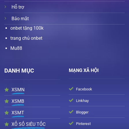
Hỗ trợ
Bảo mật
onbet tặng 100k
trang chủ onbet
Mu88
DANH MỤC
MẠNG XÃ HỘI
XSMN
Facebook
XSMB
Linkhay
XSMT
Blogger
XỔ SỐ SIÊU TỐC
Pinterest