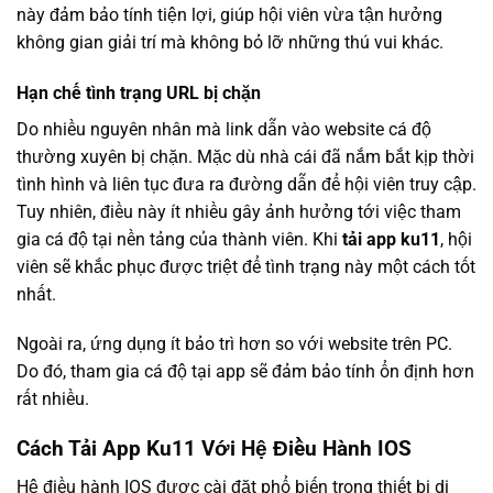
này đảm bảo tính tiện lợi, giúp hội viên vừa tận hưởng
không gian giải trí mà không bỏ lỡ những thú vui khác.
Hạn chế tình trạng URL bị chặn
Do nhiều nguyên nhân mà link dẫn vào website cá độ
thường xuyên bị chặn. Mặc dù nhà cái đã nắm bắt kịp thời
tình hình và liên tục đưa ra đường dẫn để hội viên truy cập.
Tuy nhiên, điều này ít nhiều gây ảnh hưởng tới việc tham
gia cá độ tại nền tảng của thành viên. Khi
tải app ku11
, hội
viên sẽ khắc phục được triệt để tình trạng này một cách tốt
nhất.
Ngoài ra, ứng dụng ít bảo trì hơn so với website trên PC.
Do đó, tham gia cá độ tại app sẽ đảm bảo tính ổn định hơn
rất nhiều.
Cách Tải App Ku11 Với Hệ Điều Hành IOS
Hệ điều hành IOS được cài đặt phổ biến trong thiết bị di