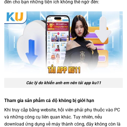
đến cho bạn những tiện ích không thể ngờ đến:
Các lý do khiến anh em nên tải app ku11
Tham gia sản phẩm cá độ không bị giới hạn
Khi truy cập bằng website, hội viên phải phụ thuộc vào PC
và những công cụ liên quan khác. Tuy nhiên, nếu
download ứng dụng về máy thành công, đây không còn là