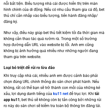
nỗi bất tiện. Biểu tượng nhà cái được hiển thị trên màn
hình chính của di động. Nếu có nhu cầu tham gia cá độ, bet
thủ chỉ cần nhấp vào biểu tượng, tiến hành đăng nhập/
đăng ký.
Như vậy, điều này giúp bet thủ tiết kiệm tối đa thời gian mà
không cần thao tác quá rườm rà. Trong một số trường
hợp đường dẫn URL vào website bị lỗi. Anh em cũng
không bị ảnh hưởng quá nhiều như những người đang
tham gia trên website.
Loại bỏ triệt để rủi ro lừa đảo
Khi truy cập nhà cái, nhiều anh em được cảnh báo phải
chọn đúng URL chính thống do sân chơi phát hành. Nếu
không, rất có thể bạn sẽ trở thành con mồi của những kẻ
xấu, lợi dụng danh tiếng của
ku11 net
để trục lợi. Khi
tải
app ku11
, bet thủ sẽ không còn bị tấn công bởi những rủi
ro này do sân chơi sẽ kiểm tra toàn bộ thông tin đăng tải.