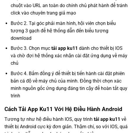
chuột vào URL an toàn do chính chủ phát hành để tránh
click vào chuyên trang giả mạo
Bước 2. Tại góc phải màn hình, hội viên chọn biểu
tượng 3 gạch để hệ thống dẫn đến biểu tượng
download
Bước 3. Chọn mục
tải app ku11
dành cho thiết bị IOS
và chờ đợi hệ thống xác nhận cài đặt ứng dụng về máy
chủ
Bước 4. Bấm đồng ý để thiết bị tiến hành cài đặt phiên
bản cá độ về máy chủ của mình. Đồng thời chọn xác
minh nguồn gốc ứng dụng đáng tin cậy để hoàn tất quy
trình
Cách Tải App Ku11 Với Hệ Điều Hành Android
Tương tự như hệ điều hành IOS, quy trình
tải app ku11
về
thiết bị Android cực kỳ đơn giản. Thậm chí, so với IOS, quá