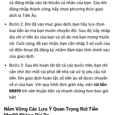
và đăng nhập vào tài khoản cá nhân của bạn. Sau khi
đăng nhập thành công, hãy chọn phương thức giao
dịch là Tiền Ảo.
Bước 2: Khi đã vào mục giao dịch, bạn hãy lựa chọn
loại tiền ảo mà bạn muốn chuyển đổi. Sau đó, hãy nhập
địa chỉ ví tiền ảo của bạn và số dư mà bạn mong muốn
rút. Cuối cùng, để xác nhận, bạn cần nhập 5 số cuối của
số điện thoại đã đăng ký, nhằm đảm bảo tính chính xác
của giao dịch.
Bước 3: Sau khi hoàn tất tất cả các bước trên, bạn chỉ
cần chờ đợi một vài phút để nhà cái xử lý yêu cầu rút
tiền. Khi giao dịch hoàn tất, số tiền ảo sẽ được chuyển
về ví của bạn. Với quy trình đơn giản này, việc
rút tiền
MM99
trở nên thuận tiện và nhanh chóng hơn bao giờ
hết!
Nắm Vững Các Lưu Ý Quan Trọng Rút Tiền