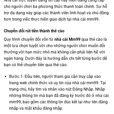
Nhà cái trực tuyến đáng tin cậy này hiện đang cung cấp
cho người chơi ba phương thức thanh toán chính. Sự hỗ
trợ đa dạng này giúp các thành viên linh hoạt và chủ động
hơn trong việc thực hiện giao dịch tại nhà cái mm99.
Chuyển đổi rút tiền thành thẻ cào
Quy trình chuyển đổi vốn từ
nhà cái Mm99
qua thẻ cào là
một lựa chọn tuyệt vời cho những người chơi muốn đổi
thưởng với hạn mức nhỏ mà không cần phải liên hệ với
ngân hàng. Dưới đây là hướng dẫn chi tiết từng bước để
bạn có thể chuyển tiền qua thẻ cào:
Bước 1: Đầu tiên, người tham gia cần truy cập vào
trang web chính thức và uy tín của nhà cái mm99. Tại
trang chủ, hãy tìm và nhấn vào nút Đăng Nhập. Nhập
những thông tin mà bạn đã đăng ký trước đó ở nhà cái
mm99, bao gồm các thông tin đúc kết lại như tên đăng
nhập và mật khẩu đăng nhập.