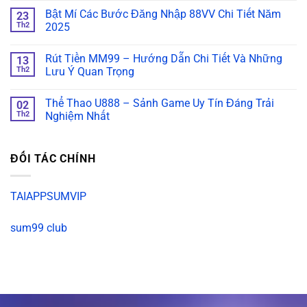
Bật Mí Các Bước Đăng Nhập 88VV Chi Tiết Năm
23
Th2
2025
Rút Tiền MM99 – Hướng Dẫn Chi Tiết Và Những
13
Th2
Lưu Ý Quan Trọng
Thể Thao U888 – Sảnh Game Uy Tín Đáng Trải
02
Th2
Nghiệm Nhất
ĐỐI TÁC CHÍNH
TAIAPPSUMVIP
sum99 club