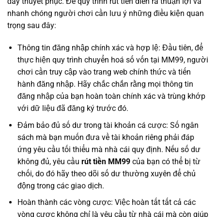
đầy thuyết phục. Để quy trình rút tiền diễn ra thuận lợi và
nhanh chóng người chơi cần lưu ý những điều kiện quan
trọng sau đây:
Thông tin đăng nhập chính xác và hợp lệ: Đầu tiên, để
thực hiện quy trình chuyển hoá số vốn tại MM99, người
chơi cần truy cập vào trang web chính thức và tiến
hành đăng nhập. Hãy chắc chắn rằng mọi thông tin
đăng nhập của bạn hoàn toàn chính xác và trùng khớp
với dữ liệu đã đăng ký trước đó.
Đảm bảo đủ số dư trong tài khoản cá cược: Số ngân
sách mà bạn muốn đưa về tài khoản riêng phải đáp
ứng yêu cầu tối thiểu mà nhà cái quy định. Nếu số dư
không đủ, yêu cầu
rút tiền MM99
của bạn có thể bị từ
chối, do đó hãy theo dõi số dư thường xuyên để chủ
động trong các giao dịch.
Hoàn thành các vòng cược: Việc hoàn tất tất cả các
vòng cược không chỉ là yêu cầu từ nhà cái mà còn giúp