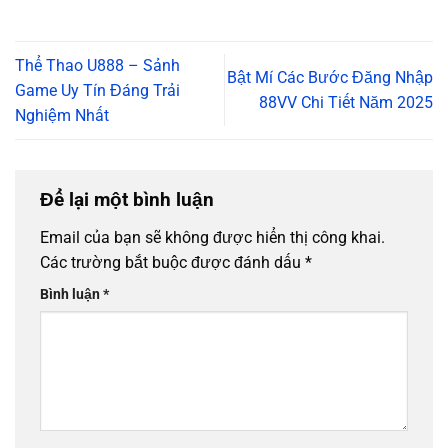
Thể Thao U888 – Sảnh
Bật Mí Các Bước Đăng Nhập
Game Uy Tín Đáng Trải
88VV Chi Tiết Năm 2025
Nghiệm Nhất
Để lại một bình luận
Email của bạn sẽ không được hiển thị công khai.
Các trường bắt buộc được đánh dấu
*
Bình luận
*