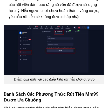
các hội viên đảm bảo rằng số vốn đã được sử dụng
hợp lý. Nếu người chơi chưa hoàn thành vòng cược,
yêu cầu rút tiền sẽ không được chấp nhận.
Điểm qua một vài các điều kiện rút tiền không rủi ro
Danh Sách Các Phương Thức Rút Tiền Mm99
Được Ưa Chuộng