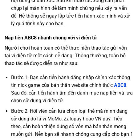
nội dung chuẩn xác. Sau khi thao tác xong cần phải
chụp lại màn hình để làm minh chứng nếu xảy ra vấn
đề. Hệ thống sẽ ngay lập tức tiến hành xác minh và xử
lý quá trình này cho bạn.
Nạp tiền ABC8 nhanh chóng với ví điện tử
Người chơi hoàn toàn có thể thực hiện thao tác gửi vốn
tại ví điện tử một cách dễ dàng. Thông thường, toàn bộ
thao tác sẽ được diễn ra như sau:
Bước 1: Bạn cần tiến hành đăng nhập chính xác thông
tin nick game của bản thân website chính thức
ABC8
.
Sau đó, cần tiến hành tìm đến danh mục nạp tiền và lựa
chọn sử dụng ví điện tử.
Bước 2: Hội viên cần lựa chọn loại thẻ mà mình đang
sử dụng đó là ví MoMo, Zalopay hoặc VN pay. Tiếp
theo, cần hoàn thiện đúng số vốn mà bản thân mong
muốn gửi. Nền bạn sẽ nhanh chóng cung cấp cho bạn 1