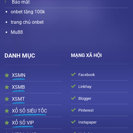
Bảo mật
onbet tặng 100k
trang chủ onbet
Mu88
DANH MỤC
MẠNG XÃ HỘI
XSMN
Facebook
XSMB
Linkhay
XSMT
Blogger
XỔ SỐ SIÊU TỐC
Pinterest
XỔ SỐ VIP
Instapaper