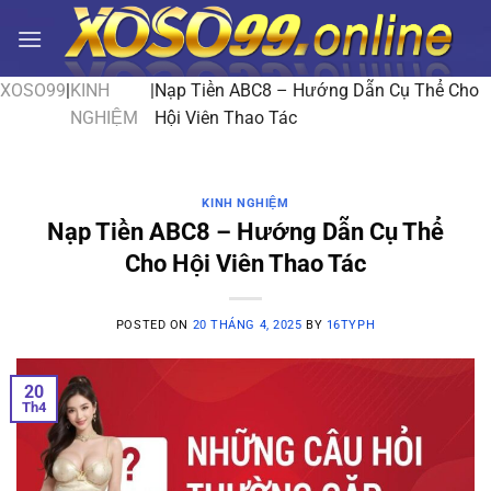
Skip
to
content
XOSO99
|
KINH
|
Nạp Tiền ABC8 – Hướng Dẫn Cụ Thể Cho
NGHIỆM
Hội Viên Thao Tác
KINH NGHIỆM
Nạp Tiền ABC8 – Hướng Dẫn Cụ Thể
Cho Hội Viên Thao Tác
POSTED ON
20 THÁNG 4, 2025
BY
16TYPH
20
Th4