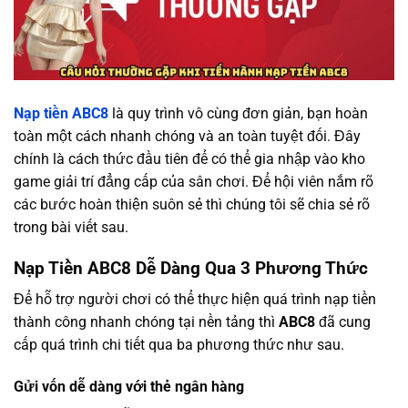
Nạp tiền ABC8
là quy trình vô cùng đơn giản, bạn hoàn
toàn một cách nhanh chóng và an toàn tuyệt đối. Đây
chính là cách thức đầu tiên để có thể gia nhập vào kho
game giải trí đẳng cấp của sân chơi. Để hội viên nắm rõ
các bước hoàn thiện suôn sẻ thì chúng tôi sẽ chia sẻ rõ
trong bài viết sau.
Nạp Tiền ABC8 Dễ Dàng Qua 3 Phương Thức
Để hỗ trợ người chơi có thể thực hiện quá trình nạp tiền
thành công nhanh chóng tại nền tảng thì
ABC8
đã cung
cấp quá trình chi tiết qua ba phương thức như sau.
Gửi vốn dễ dàng với thẻ ngân hàng