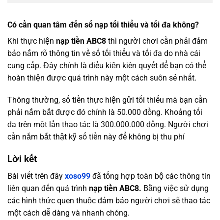
Có cần quan tâm đến số nạp tối thiểu và tối đa không?
Khi thực hiện
nạp tiền ABC8
thì người chơi cần phải đảm
bảo nắm rõ thông tin về số tối thiểu và tối đa do nhà cái
cung cấp. Đây chính là điều kiện kiên quyết để bạn có thể
hoàn thiện được quá trình này một cách suôn sẻ nhất.
Thông thường, số tiền thực hiện gửi tối thiểu mà bạn cần
phải nắm bắt được đó chính là 50.000 đồng. Khoảng tối
đa trên một lần thao tác là 300.000.000 đồng. Người chơi
cần nắm bắt thật kỹ số tiền này để không bị thu phí
Lời kết
Bài viết trên đây
xoso99
đã tổng hợp toàn bộ các thông tin
liên quan đến quá trình
nạp tiền ABC8.
Bằng việc sử dụng
các hình thức quen thuộc đảm bảo người chơi sẽ thao tác
một cách dễ dàng và nhanh chóng.