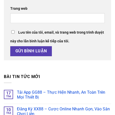
Trang web
Lưu tên của tôi, email, và trang web trong trình duyệt
này cho lần bình luận kế tiếp của tôi.
BÀI TIN TỨC MỚI
Tải App GG88 – Thực Hiện Nhanh, An Toàn Trên
17
Th6
Mọi Thiết Bị
Đăng Ký XX88 – Cược Online Nhanh Gọn, Vào Sân
10
Th3
Chơi Liền