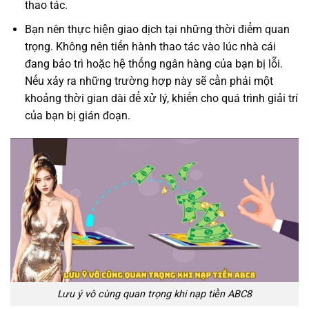
thao tác.
Bạn nên thực hiện giao dịch tại những thời điểm quan
trọng. Không nên tiến hành thao tác vào lúc nhà cái
đang bảo trì hoặc hệ thống ngân hàng của bạn bị lỗi.
Nếu xảy ra những trường hợp này sẽ cần phải một
khoảng thời gian dài để xử lý, khiến cho quá trình giải trí
của bạn bị gián đoạn.
Lưu ý vô cùng quan trọng khi nạp tiền ABC8