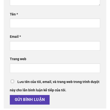
Tên
*
Email
*
Trang web
Lưu tên của tôi, email, và trang web trong trình duyệt
này cho lần bình luận kế tiếp của tôi.