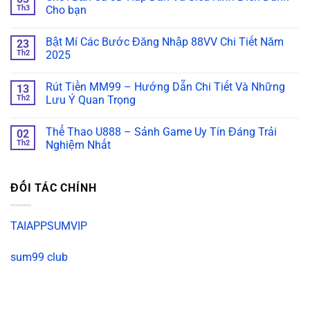
Th3
Cho bạn
Bật Mí Các Bước Đăng Nhập 88VV Chi Tiết Năm
23
Th2
2025
Rút Tiền MM99 – Hướng Dẫn Chi Tiết Và Những
13
Th2
Lưu Ý Quan Trọng
Thể Thao U888 – Sảnh Game Uy Tín Đáng Trải
02
Th2
Nghiệm Nhất
ĐỐI TÁC CHÍNH
TAIAPPSUMVIP
sum99 club