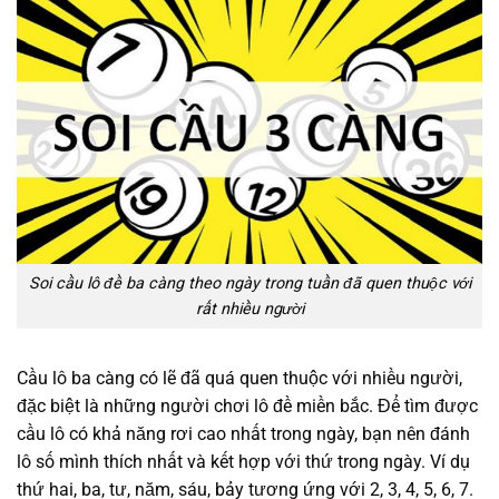
Soi cầu lô đề ba càng theo ngày trong tuần đã quen thuộc với
rất nhiều người
Cầu lô ba càng có lẽ đã quá quen thuộc với nhiều người,
đặc biệt là những người chơi lô đề miền bắc. Để tìm được
cầu lô có khả năng rơi cao nhất trong ngày, bạn nên đánh
lô số mình thích nhất và kết hợp với thứ trong ngày. Ví dụ
thứ hai, ba, tư, năm, sáu, bảy tương ứng với 2, 3, 4, 5, 6, 7.