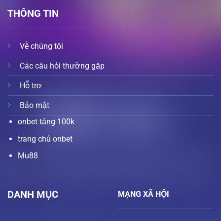
THÔNG TIN
Về chúng tôi
Các câu hỏi thường gặp
Hỗ trợ
Bảo mật
onbet tặng 100k
trang chủ onbet
Mu88
DANH MỤC
MẠNG XÃ HỘI