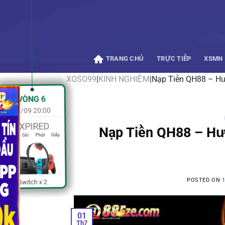
Skip
to
content
TRANG CHỦ
TRỰC TIẾP
XSMN
XOSO99
|
KINH NGHIỆM
|
Nạp Tiền QH88 – Hư
VÒNG 6
26/09 20:00
EXPIRED
Nạp Tiền QH88 – Hươ
Giây
Phút
Giờ
Ngày
POSTED ON
Switch x 2
01
Th7