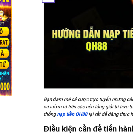
Bạn đam mê cá cược trực tuyến nhưng cảm 
và rườm rà trên các nền tảng giải trí trực
thống
nạp tiền QH88
lại rất dễ dàng thực 
Điều kiện cần để tiến hà