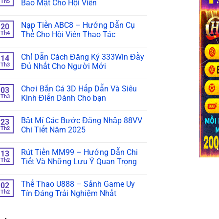
Th5
Bảo Mật Cho Hội Viên
Nạp Tiền ABC8 – Hướng Dẫn Cụ
20
Th4
Thể Cho Hội Viên Thao Tác
Chỉ Dẫn Cách Đăng Ký 333Win Đầy
14
Th3
Đủ Nhất Cho Người Mới
Chơi Bắn Cá 3D Hấp Dẫn Và Siêu
03
Th3
Kinh Điển Dành Cho bạn
Bật Mí Các Bước Đăng Nhập 88VV
23
Th2
Chi Tiết Năm 2025
Rút Tiền MM99 – Hướng Dẫn Chi
13
Th2
Tiết Và Những Lưu Ý Quan Trọng
Thể Thao U888 – Sảnh Game Uy
02
Th2
Tín Đáng Trải Nghiệm Nhất