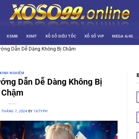
XSMB
XSMT
XỔ SỐ SIÊU TỐC
XỔ SỐ VIP
MEGA 6/45
ớng Dẫn Dễ Dàng Không Bị Chậm
KINH NGHIỆM
́ng Dẫn Dễ Dàng Không Bị
Chậm
1 THÁNG 7, 2024
BY
16TYPH