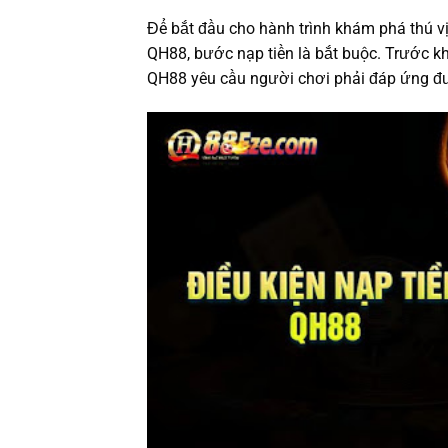
Để bắt đầu cho hành trình khám phá thú v
QH88, bước nạp tiền là bắt buộc. Trước kh
QH88 yêu cầu người chơi phải đáp ứng đươ