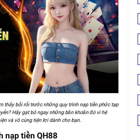
thấy bối rối trước những quy trình nạp tiền phức tạp
 tuyến? Hãy gạt bỏ ngay những băn khoăn đó vì hệ
hiện và vô cùng tiện lợi dành cho bạn.
nh nạp tiền QH88