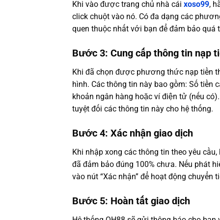
Khi vào được trang chủ nhà cái
xoso99
, h
click chuột vào nó. Có đa dạng các phương t
quen thuộc nhất với bạn để đảm bảo quá tr
Bước 3: Cung cấp thông tin nạp ti
Khi đã chọn được phương thức nạp tiền thi
hình. Các thông tin này bao gồm: Số tiề
khoản ngân hàng hoặc ví điện tử (nếu có). Việ
tuyệt đối các thông tin này cho hệ thống.
Bước 4: Xác nhận giao dịch
Khi nhập xong các thông tin theo yêu cầu, b
đã đảm bảo đúng 100% chưa. Nếu phát hiện
vào nút “Xác nhận” để hoạt động chuyển ti
Bước 5: Hoàn tất giao dịch
Hệ thống QH88 sẽ gửi thông báo cho bạn vê