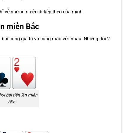
hĩ về những nước đi tiếp theo của mình.
ên miền Bắc
á bài cùng giá trị và cùng màu với nhau. Nhưng đôi 2
ơi bài tiến lên miền
bắc