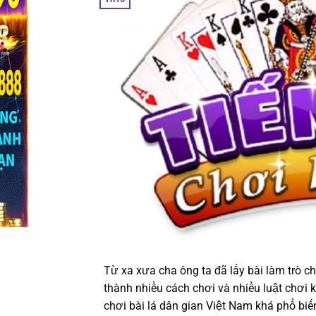
Từ xa xưa cha ông ta đã lấy bài làm trò c
thành nhiều cách chơi và nhiều luật chơi
chơi bài lá dân gian Việt Nam khá phổ biế