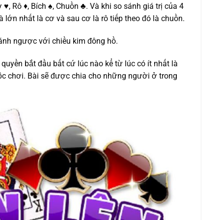
 ♥, Rô ♦, Bích ♠, Chuồn ♣. Và khi so sánh giá trị của 4
 và lớn nhất là cơ và sau cơ là rô tiếp theo đó là chuồn.
đánh ngược với chiều kim đông hồ.
yền bắt đầu bất cứ lúc nào kể từ lúc có ít nhất là
c chơi. Bài sẽ được chia cho những người ở trong