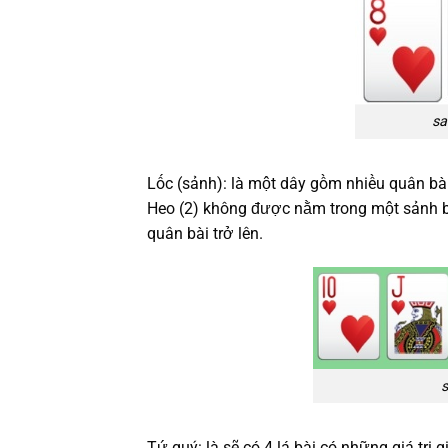
sa
Lốc (sảnh): là một dây gồm nhiều quân bài 
Heo (2) không được nằm trong một sảnh bài
quân bài trở lên.
Tứ quý: là sẽ có 4 lá bài có những giá trị 