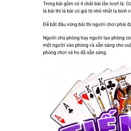
Trong bài gồm có 4 chất bài lần lượt là:
Cơ
lá bài thì lá bài có giá trị nhỏ nhất la bích
Để bắt đầu vòng bài thì người chơi phải 
Người chủ phòng hay người tạo phòng có qu
một người vào phòng và sẵn sàng cho cuộ
phòng chơi và họ đã sẵn sàng.