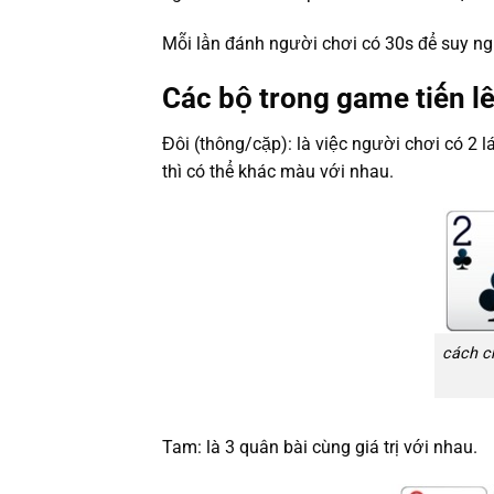
Mỗi lần đánh người chơi có 30s để suy ng
Các bộ trong game tiến l
Đôi (thông/cặp): là việc người chơi có 2 l
thì có thể khác màu với nhau.
cách ch
Tam: là 3 quân bài cùng giá trị với nhau.