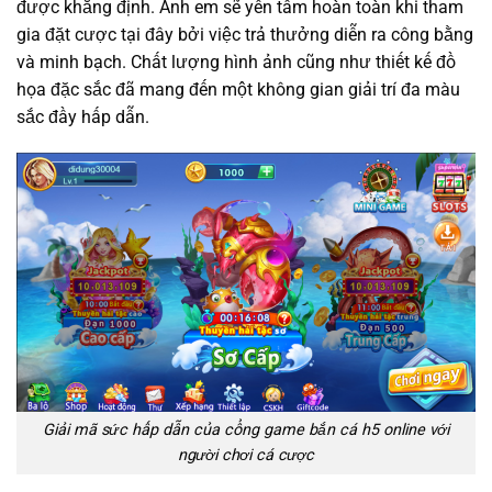
được khẳng định. Anh em sẽ yên tâm hoàn toàn khi tham
gia đặt cược tại đây bởi việc trả thưởng diễn ra công bằng
và minh bạch. Chất lượng hình ảnh cũng như thiết kế đồ
họa đặc sắc đã mang đến một không gian giải trí đa màu
sắc đầy hấp dẫn.
Giải mã sức hấp dẫn của cổng game bắn cá h5 online với
người chơi cá cược