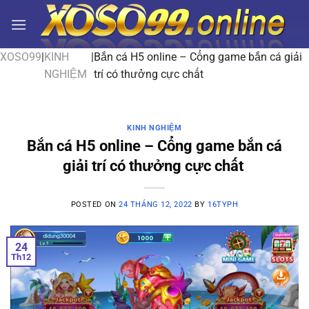
Skip
to
content
XOSO99
|
KINH
|
Bắn cá H5 online – Cổng game bắn cá giải
NGHIỆM
trí có thưởng cực chất
KINH NGHIỆM
Bắn cá H5 online – Cổng game bắn cá
giải trí có thưởng cực chất
POSTED ON
24 THÁNG 12, 2022
BY
16TYPH
24
Th12