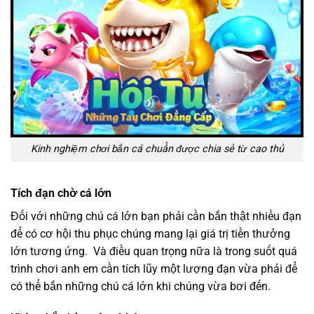
Kinh nghiệm chơi bắn cá chuẩn được chia sẻ từ cao thủ
Tích đạn chờ cá lớn
Đối với những chú cá lớn bạn phải cần bắn thật nhiều đạn
để có cơ hội thu phục chúng mang lại giá trị tiền thưởng
lớn tương ứng. Và điều quan trọng nữa là trong suốt quá
trình chơi anh em cần tích lũy một lượng đạn vừa phải để
có thể bắn những chú cá lớn khi chúng vừa bơi đến.