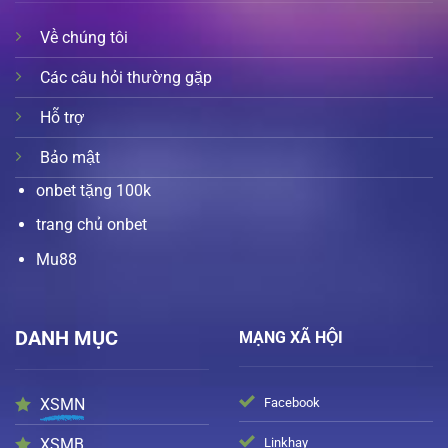
Về chúng tôi
Các câu hỏi thường gặp
Hỗ trợ
Bảo mật
onbet tặng 100k
trang chủ onbet
Mu88
DANH MỤC
MẠNG XÃ HỘI
XSMN
Facebook
XSMB
Linkhay