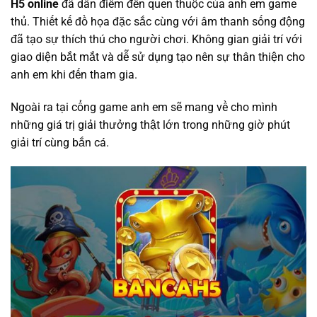
H5 online
đã dần điểm đến quen thuộc của anh em game
thủ. Thiết kế đồ họa đặc sắc cùng với âm thanh sống động
đã tạo sự thích thú cho người chơi. Không gian giải trí với
giao diện bắt mắt và dễ sử dụng tạo nên sự thân thiện cho
anh em khi đến tham gia.
Ngoài ra tại cổng game anh em sẽ mang về cho mình
những giá trị giải thưởng thật lớn trong những giờ phút
giải trí cùng bắn cá.