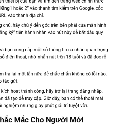
ên thiết bị của bạn và tìm đến trang web chính thức
King1
hoặc 2” vào thanh tìm kiếm trên Google, cốc
URL vào thanh địa chỉ.
g chủ, hãy chú ý đến góc trên bên phải của màn hình
Đăng ký” tiến hành nhấn vào nút này để bắt đầu quy
và bạn cung cấp một số thông tin cá nhân quan trọng
 điện thoại, nhớ nhấn nút trên 18 tuổi và đã đọc rõ
m tra lại một lần nữa để chắc chắn không có lỗi nào.
 tác gửi.
kích hoạt thành công, hãy trở lại trang đăng nhập,
đã tạo để truy cập. Giờ đây, bạn có thể thoải mái
 nghiệm những giây phút giải trí tuyệt vời.
 Thắc Mắc Cho Người Mới