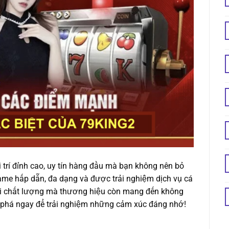
trí đỉnh cao, uy tín hàng đầu mà bạn không nên bỏ
 game hấp dẫn, đa dạng và được trải nghiệm dịch vụ cá
ơi chất lượng mà thương hiệu còn mang đến không
ám phá ngay để trải nghiệm những cảm xúc đáng nhớ!