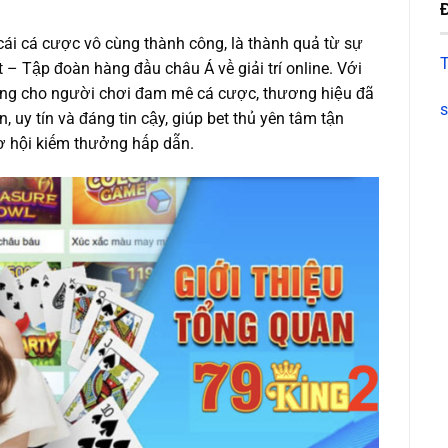
cái cá cược vô cùng thành công, là thành quả từ sự
 – Tập đoàn hàng đầu châu Á về giải trí online. Với
ởng cho người chơi đam mê cá cược, thương hiệu đã
 uy tín và đáng tin cậy, giúp bet thủ yên tâm tận
cơ hội kiếm thưởng hấp dẫn.