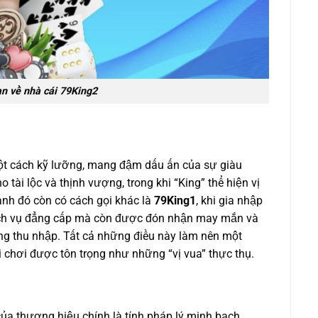
n về nhà cái 79King2
ột cách kỹ lưỡng, mang đậm dấu ấn của sự giàu
 tài lộc và thịnh vượng, trong khi “King” thể hiện vị
ạnh đó còn có cách gọi khác là
79King1
, khi gia nhập
dịch vụ đẳng cấp mà còn được đón nhận may mắn và
ăng thu nhập. Tất cả những điều này làm nên một
i chơi được tôn trọng như những “vị vua” thực thụ.
của thương hiệu chính là tính pháp lý minh bạch,