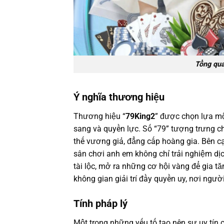
Tổng qua
Ý nghĩa thương hiệu
Thương hiệu “
79King2
” được chọn lựa m
sang và quyền lực. Số “79” tượng trưng cho
thế vương giả, đẳng cấp hoàng gia. Bên c
sân chơi anh em không chỉ trải nghiệm 
tài lộc, mở ra những cơ hội vàng để gia t
không gian giải trí đầy quyền uy, nơi ngườ
Tính pháp lý
Một trong những yếu tố tạo nên sự uy tín 