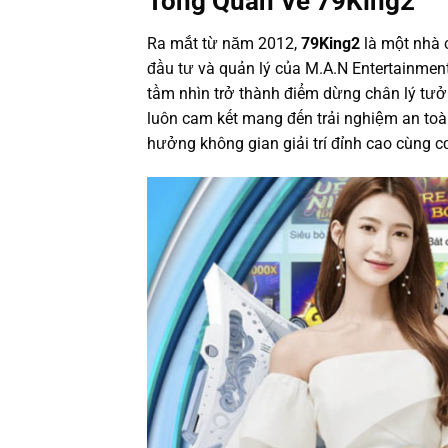
Tổng Quan Về 79King2
Ra mắt từ năm 2012,
79King2
là một nhà 
đầu tư và quản lý của M.A.N Entertainment
tầm nhìn trở thành điểm dừng chân lý tư
luôn cam kết mang đến trải nghiệm an toàn,
hưởng không gian giải trí đỉnh cao cùng 