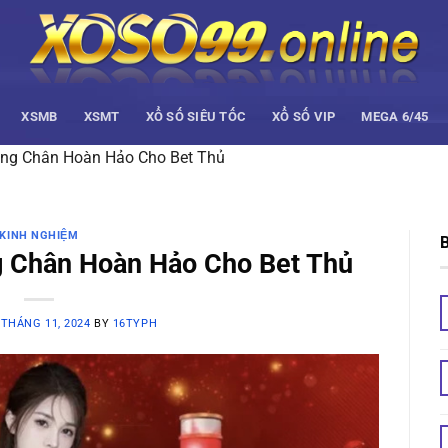
XSMB
XSMT
XỔ SỐ SIÊU TỐC
XỔ SỐ VIP
MEGA 6/45
ng Chân Hoàn Hảo Cho Bet Thủ
KINH NGHIỆM
 Chân Hoàn Hảo Cho Bet Thủ
 THÁNG 11, 2024
BY
16TYPH